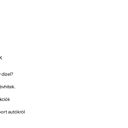
k
 dízel?
évhitek.
kciók
ort autókról