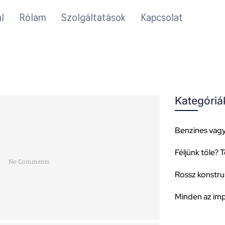
l
Rólam
Szolgáltatások
Kapcsolat
Kategóriá
Benzines vagy
Féljünk tőle? T
No Comments
Rossz konstru
Minden az imp