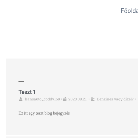
Főolda
Teszt 1
hansauto_coddy169
2023.08.21.
Benzines vagy dízel?
•
•
•
Ez itt egy teszt blog bejegyzés