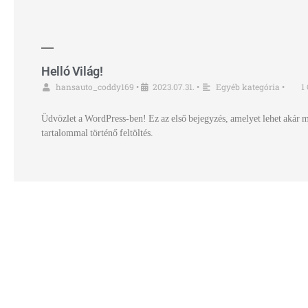
Helló Világ!
hansauto_coddy169
2023.07.31.
Egyéb kategória
1
•
•
•
Üdvözlet a WordPress-ben! Ez az első bejegyzés, amelyet lehet akár mó
tartalommal történő feltöltés.